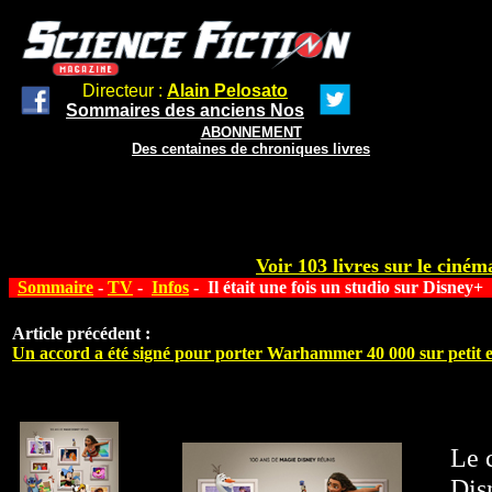
Directeur :
Alain Pelosato
Sommaires des anciens Nos
ABONNEMENT
Des centaines de chroniques livres
Voir 103 livres sur le cinéma
Sommaire
-
TV
-
Infos
- Il était une fois un studio sur Disney+
Article précédent :
Un accord a été signé pour porter Warhammer 40 000 sur petit 
Le 
Dis