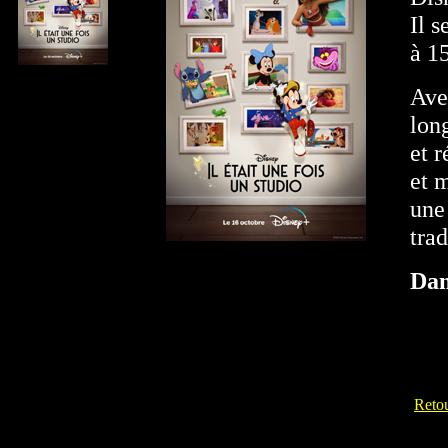
Il 
à 1
Ave
long
et 
et m
une
tra
Dam
Reto