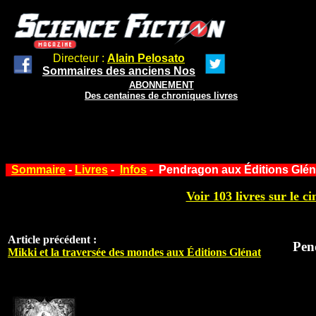
Directeur :
Alain Pelosato
Sommaires des anciens Nos
ABONNEMENT
Des centaines de chroniques livres
Sommaire
-
Livres
-
Infos
- Pendragon aux Éditions Glén
Voir 103 livres sur le ci
Article précédent :
Pen
Mikki et la traversée des mondes aux Éditions Glénat