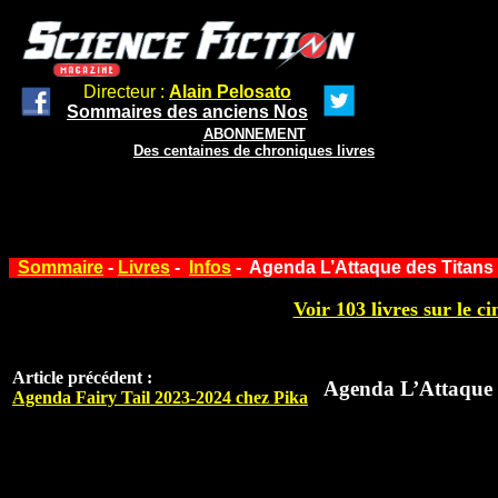
Directeur :
Alain Pelosato
Sommaires des anciens Nos
ABONNEMENT
Des centaines de chroniques livres
Sommaire
-
Livres
-
Infos
- Agenda L’Attaque des Titans
Voir 103 livres sur le ci
Article précédent :
Agenda L’Attaque 
Agenda Fairy Tail 2023-2024 chez Pika