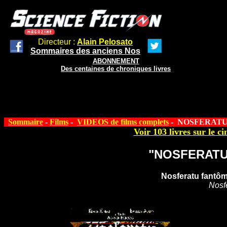
Directeur :
Alain Pelosato
Sommaires des anciens Nos
ABONNEMENT
Des centaines de chroniques livres
Sommaire
-
Films
-
VIDEOS de films complets
- NOSFERATU 
Voir 103 livres sur le ci
"NOSFERATU 
Nosferatu fantôm
Nosf