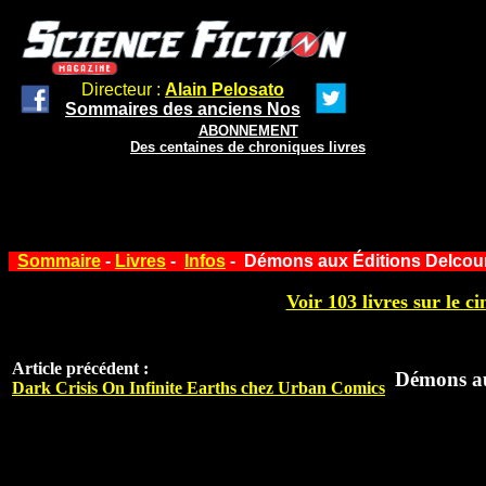
Directeur :
Alain Pelosato
Sommaires des anciens Nos
ABONNEMENT
Des centaines de chroniques livres
Sommaire
-
Livres
-
Infos
- Démons aux Éditions Delcou
Voir 103 livres sur le ci
Article précédent :
Démons au
Dark Crisis On Infinite Earths chez Urban Comics