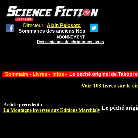
Directeur :
Alain Pelosato
Sommaires des anciens Nos
ABONNEMENT
Des centaines de chroniques livres
Sommaire
-
Livres
-
Infos
- Le péché originel de Takopi en
Voir 103 livres sur le ci
Article précédent :
Le péché origi
La Montagne inversée aux Éditions Marchialy