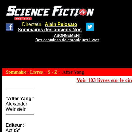
Directeur :
Alain Pelosato
Sommaires des anciens Nos
ABONNEMENT
Des centaines de chroniques livres
Sommaire
-
Livres
-
S - Z
- After Yang
Voir 103 livres sur le ci
"After Yang"
Alexander
Weinstein
Editeur :
ActuSf