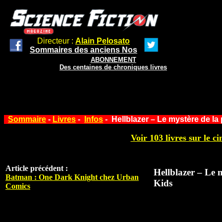
Directeur :
Alain Pelosato
Sommaires des anciens Nos
ABONNEMENT
Des centaines de chroniques livres
Sommaire
-
Livres
-
Infos
- Hellblazer – Le mystère de l
Voir 103 livres sur le ci
Article précédent :
Hellblazer – Le 
Batman : One Dark Knight chez Urban
Kids
Comics