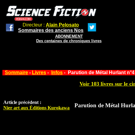
Directeur :
Alain Pelosato
Sommaires des anciens Nos
ABONNEMENT
Des centaines de chroniques livres
Sommaire
-
Livres
-
Infos
- Parution de Métal Hurlant n°4
Voir 103 livres sur le ci
Article précédent :
Parution de Métal Hurla
Nier art aux Éditions Kurokawa