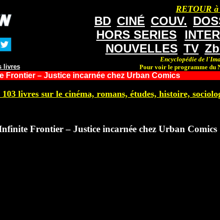
RETOUR à
BD
CINÉ
COUV.
DOS
HORS SERIES
INTE
NOUVELLES
TV
Zb
Encyclopédie de l'Ima
 livres
Pour voir le programme du N
te Frontier – Justice incarnée chez Urban Comics
 103 livres sur le cinéma, romans, études, histoire, sociolog
nfinite Frontier – Justice incarnée chez Urban Comics