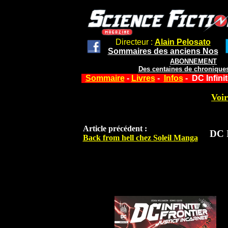
Directeur :
Alain Pelosato
Sommaires des anciens Nos
ABONNEMENT
Des centaines de chroniques
Sommaire
-
Livres
-
Infos
- DC Infini
Voir
Article précédent :
DC I
Back from hell chez Soleil Manga