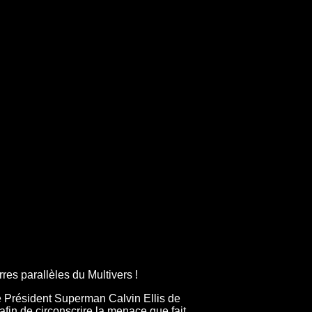
res parallèles du Multivers !
e Président Superman Calvin Ellis de
fin de circonscrire la menace que fait