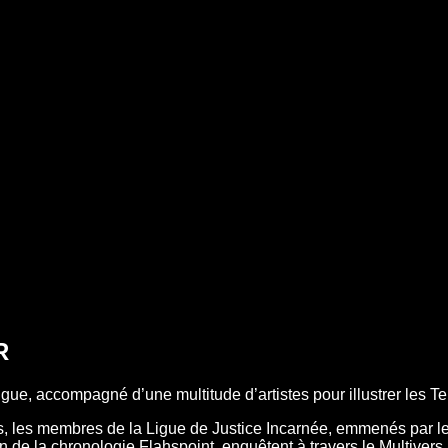
R
gue, accompagné d’une multitude d’artistes pour illustrer les Ter
les, les membres de la Ligue de Justice Incarnée, emmenés par l
e la chronologie Flahspoint, enquêtent à travers le Multivers a