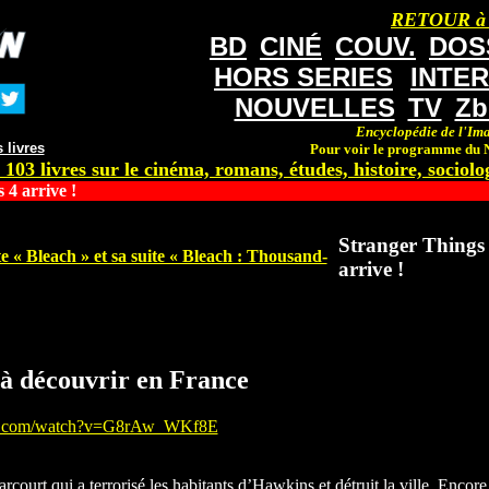
RETOUR à
BD
CINÉ
COUV.
DOS
HORS SERIES
INTE
NOUVELLES
TV
Zb
Encyclopédie de l'Ima
 livres
Pour voir le programme du N
 103 livres sur le cinéma, romans, études, histoire, sociolog
 4 arrive !
Stranger Things
te « Bleach » et sa suite « Bleach : Thousand-
arrive !
 à découvrir en France
be.com/watch?v=G8rAw_WKf8E
arcourt qui a terrorisé les habitants d’Hawkins et détruit la ville. Encore