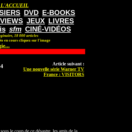
 L'ACCUEIL
SIERS
DVD
E-BOOKS
RVIEWS
JEUX
LIVRES
is
sfm
CINÉ-VIDÉOS
ginaire, 18 000 articles
o en cours cliquez sur l'image
ie...
Article suivant :
 4
Une nouvelle série Warner TV
France : VISITORS
 sous le coup de ce désastre, les amis de la