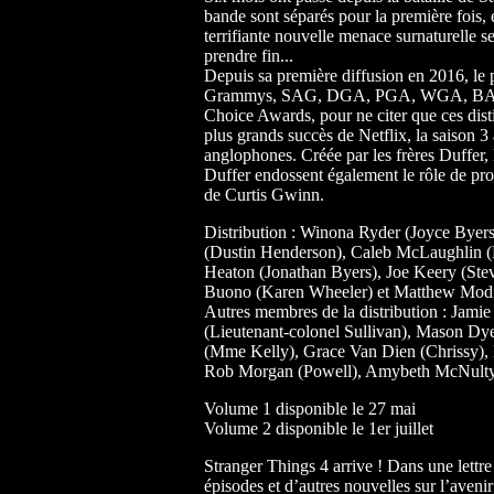
bande sont séparés pour la première fois, 
terrifiante nouvelle menace surnaturelle se
prendre fin...
Depuis sa première diffusion en 2016, le
Grammys, SAG, DGA, PGA, WGA, BAFTA,
Choice Awards, pour ne citer que ces dist
plus grands succès de Netflix, la saison 3
anglophones. Créée par les frères Duffer,
Duffer endossent également le rôle de p
de Curtis Gwinn.
Distribution : Winona Ryder (Joyce Bye
(Dustin Henderson), Caleb McLaughlin (L
Heaton (Jonathan Byers), Joe Keery (Ste
Buono (Karen Wheeler) et Matthew Modi
Autres membres de la distribution : Jam
(Lieutenant-colonel Sullivan), Mason Dye
(Mme Kelly), Grace Van Dien (Chrissy), 
Rob Morgan (Powell), Amybeth McNulty (
Volume 1 disponible le 27 mai
Volume 2 disponible le 1er juillet
Stranger Things 4 arrive ! Dans une lettre 
épisodes et d’autres nouvelles sur l’ave