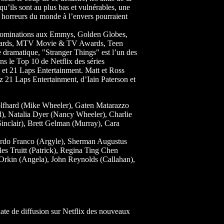
qu’ils sont au plus bas et vulnérables, une
es horreurs du monde à l’envers pourraient
5 nominations aux Emmys, Golden Globes,
ards, MTV Movie & TV Awards, Teen
 dramatique, "Stranger Things" est l’un des
ns le Top 10 de Netflix des séries
 et 21 Laps Entertainment. Matt et Ross
 21 Laps Entertainment, d’Iain Paterson et
olfhard (Mike Wheeler), Gaten Matarazzo
), Natalia Dyer (Nancy Wheeler), Charlie
nclair), Brett Gelman (Murray), Cara
ardo Franco (Argyle), Sherman Augustus
es Truitt (Patrick), Regina Ting Chen
Orkin (Angela), John Reynolds (Callahan),
a date de diffusion sur Netflix des nouveaux