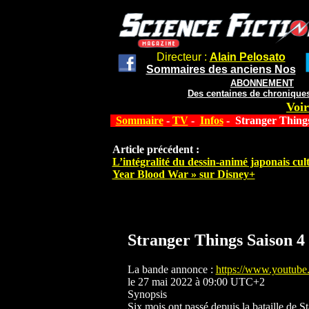
Directeur :
Alain Pelosato
Sommaires des anciens Nos
ABONNEMENT
Des centaines de chroniques
Voir
Sommaire
-
TV
-
Infos
- Stranger Things
Article précédent :
L’intégralité du dessin-animé japonais cul
Year Blood War » sur Disney+
Stranger Things Saison 4
La bande annonce :
https://www.youtu
le 27 mai 2022 à 09:00 UTC+2
Synopsis
Six mois ont passé depuis la bataille de St