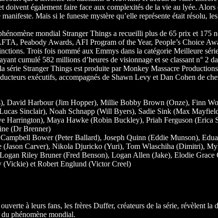
et doivent également faire face aux complexités de la vie au lyée. Alors 
 manifeste. Mais si le funeste mystère qu’elle représente était résolu, l
 phénomène mondial Stranger Things a recueilli plus de 65 prix et 17
 Peabody Awards, AFI Program of the Year, People’s Choice Aw
inctions. Trois fois nommé aux Emmys dans la catégorie Meilleure série
 ayant cumulé 582 millions d’heures de visionnage et se classant n° 2 da
 la série Stranger Things est produite par Monkey Massacre Productions
roducteurs exécutifs, accompagnés de Shawn Levy et Dan Cohen de chez
rs), David Harbour (Jim Hopper), Millie Bobby Brown (Onze), Finn W
ucas Sinclair), Noah Schnapp (Will Byers), Sadie Sink (Max Mayfield
ve Harrington), Maya Hawke (Robin Buckley), Priah Ferguson (Erica Si
ne (Dr Brenner)
ie Campbell Bower (Peter Ballard), Joseph Quinn (Eddie Munson), Edu
 (Jason Carver), Nikola Djuricko (Yuri), Tom Wlaschiha (Dimitri), Myl
Logan Riley Bruner (Fred Benson), Logan Allen (Jake), Elodie Grace 
Vickie) et Robert Englund (Victor Creel)
ouverte à leurs fans, les frères Duffer, créateurs de la série, révèlent l
nir du phénomène mondial.