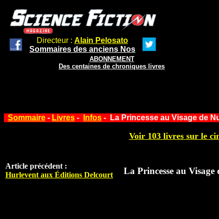
Directeur :
Alain Pelosato
Sommaires des anciens Nos
ABONNEMENT
Des centaines de chroniques livres
Sommaire
-
Livres
-
Infos
- La Princesse au Visage de Nu
Voir 103 livres sur le ci
Article précédent :
La Princesse au Visage 
Hurlevent aux Éditions Delcourt