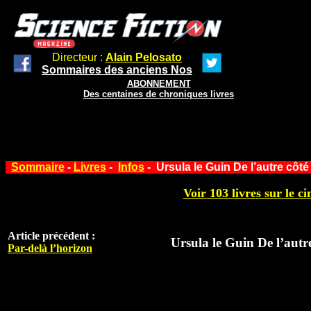
Directeur :
Alain Pelosato
Sommaires des anciens Nos
ABONNEMENT
Des centaines de chroniques livres
Sommaire
-
Livres
-
Infos
- Ursula le Guin De l’autre côt
Voir 103 livres sur le ci
Article précédent :
Ursula le Guin De l’autr
Par-delà l’horizon