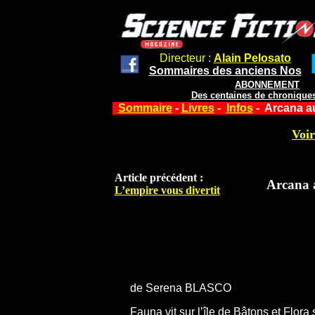
Directeur :
Alain Pelosato
Sommaires des anciens Nos
ABONNEMENT
Des centaines de chroniques
Sommaire
-
Livres
-
Infos
- Arcana a
Voir
Article précédent :
Arcana 
L’empire vous divertit
de Serena BLASCO
Fauna vit sur l’île de Bâtons et Flora