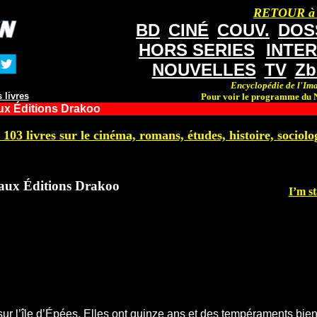
RETOUR à
BD
CINÉ
COUV.
DOS
HORS SERIES
INTE
NOUVELLES
TV
Zb
Encyclopédie de l'Ima
 livres
Pour voir le programme du N
ux Éditions Drakoo
 103 livres sur le cinéma, romans, études, histoire, sociolog
aux Éditions Drakoo
I’m st
 sur l’île d’Épées. Elles ont quinze ans et des tempéraments bie