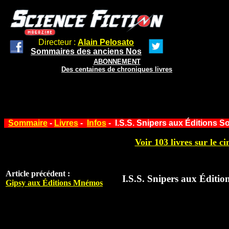
Directeur :
Alain Pelosato
Sommaires des anciens Nos
ABONNEMENT
Des centaines de chroniques livres
Sommaire
-
Livres
-
Infos
- I.S.S. Snipers aux Éditions So
Voir 103 livres sur le ci
Article précédent :
I.S.S. Snipers aux Édition
Gipsy aux Éditions Mnémos