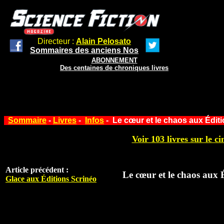
Directeur :
Alain Pelosato
Sommaires des anciens Nos
ABONNEMENT
Des centaines de chroniques livres
Sommaire
-
Livres
-
Infos
- Le cœur et le chaos aux Éditi
Voir 103 livres sur le ci
Article précédent :
Le cœur et le chaos aux 
Glace aux Éditions Scrinéo