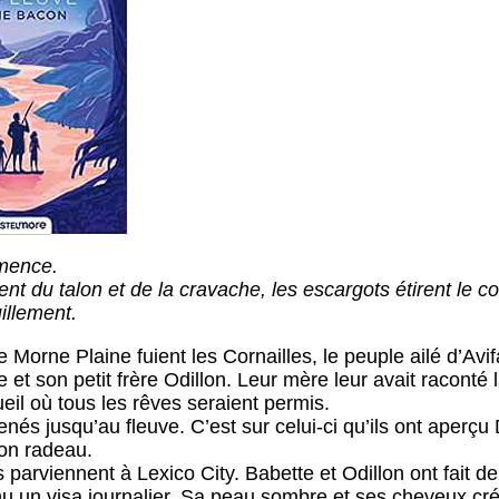
mence.
nt du talon et de la cravache, les escargots étirent le c
uillement.
 Morne Plaine fuient les Cornailles, le peuple ailé d’Avi
 et son petit frère Odillon. Leur mère leur avait raconté 
eil où tous les rêves seraient permis.
enés jusqu’au fleuve. C’est sur celui-ci qu’ils ont aperçu
son radeau.
ls parviennent à Lexico City. Babette et Odillon ont fait 
u un visa journalier. Sa peau sombre et ses cheveux cr