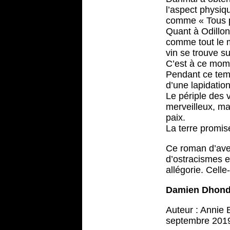
l’aspect physiq
comme « Tous p
Quant à Odillon,
comme tout le m
vin se trouve s
C’est à ce mome
Pendant ce temps
d’une lapidation
Le périple des 
merveilleux, ma
paix.
La terre promise
Ce roman d’aven
d’ostracismes e
allégorie. Celle-
Damien Dhond
Auteur : Annie 
septembre 2019 