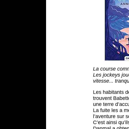
La course com
Les jockeys joue
vitesse... tranq
Les habitants de
trouvent Babette
une terre d’accu
La fuite les a m
l’aventure sur 
C’est ainsi qu’i
Danmal a obten