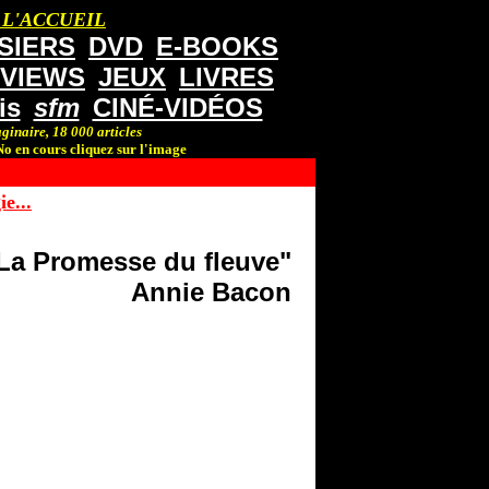
 L'ACCUEIL
SIERS
DVD
E-BOOKS
RVIEWS
JEUX
LIVRES
is
sfm
CINÉ-VIDÉOS
ginaire, 18 000 articles
o en cours cliquez sur l'image
e...
La Promesse du fleuve"
Annie Bacon