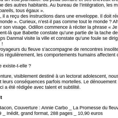
ue des autres habitants. Au bureau de l’intégration, les 
areils, tous égaux ».
 il a reçu des instructions dans une enveloppe. Il doit réc
onde ». Curieux, n’est-il pas comme tout le monde ? Ah, 
ur son visage. Odillon commence à réciter la phrase « J
nt-là que Babette constate qu’une partie de la tache de 
 Danmal visite la ville et constate qu’une foule se dirige 
 !
voyageurs du fleuve s’accompagne de rencontres insolites
is régulièrement, les comportements humains affectent c
 existe-t-elle ?
ture, visiblement destiné à un lectorat adolescent, nou
t leurs conséquences parfois mortelles. Le dénouement s
ci a été rédigée avec talent et subtilité.
t
Bacon, Couverture : Annie Carbo _ La Promesse du fleu
_ Inédit, grand format, 288 pages _ 10,90 euros