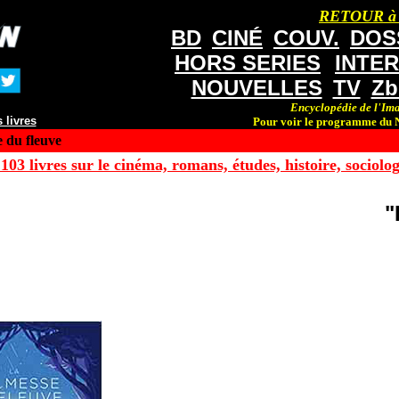
RETOUR à
BD
CINÉ
COUV.
DOS
HORS SERIES
INTE
NOUVELLES
TV
Zb
Encyclopédie de l'Ima
 livres
Pour voir le programme du N
 du fleuve
103 livres sur le cinéma, romans, études, histoire, sociologi
"