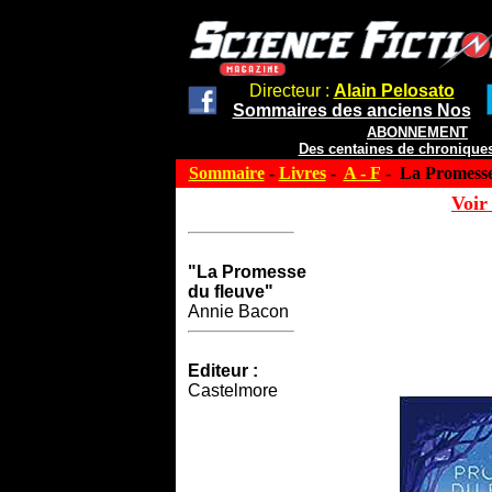
Directeur :
Alain Pelosato
Sommaires des anciens Nos
ABONNEMENT
Des centaines de chroniques
Sommaire
-
Livres
-
A - F
- La Promesse
Voir 
"La Promesse
du fleuve"
Annie Bacon
Editeur :
Castelmore