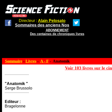
Directeur :
Alain Pelosato
Sommaires des anciens Nos
ABONNEMENT
Des centaines de chroniques livres
Sommaire
-
Livres
-
A - F
- Anatomik
Voir 103 livres sur le ci
"Anatomik "
Serge Brussolo
Editeur :
Bragelonne