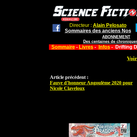
Directeur :
Alain Pelosato
Sommaires des anciens Nos
ABONNEMENT
Des centaines de chroniques
Sommaire
-
Livres
-
Infos
- Drifting 
Voir
Article précédent :
Fauve d’honneur Angoulème 2020 pour
Nicole Claveloux