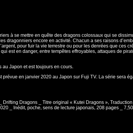
uriers à se mettre en quête des dragons colossaux qui se dissim
bles dragonniers encore en activité. Chacun a ses raisons d’emb
’argent, pour fuir la vie terrestre ou pour les denrées que ces cr
 qui est en danger, entre tempêtes effroyables, attaques de pira
 au Japon et est toujours en cours.
t prévue en janvier 2020 au Japon sur Fuji TV. La série sera ég
rifting Dragons _ Titre original « Kutei Dragons », Traduction 
2020 _ Inédit, poche, sens de lecture japonais, 208 pages _ 7,5