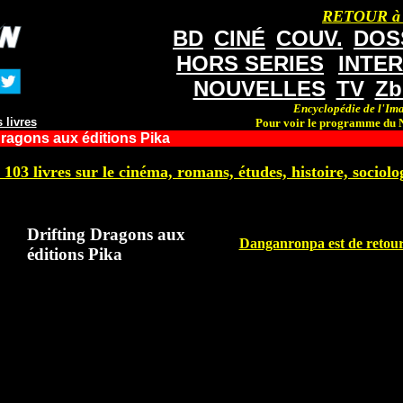
RETOUR à
BD
CINÉ
COUV.
DOS
HORS SERIES
INTE
NOUVELLES
TV
Zb
Encyclopédie de l'Ima
 livres
Pour voir le programme du N
Dragons aux éditions Pika
 103 livres sur le cinéma, romans, études, histoire, sociolog
Drifting Dragons aux
Danganronpa est de retou
éditions Pika