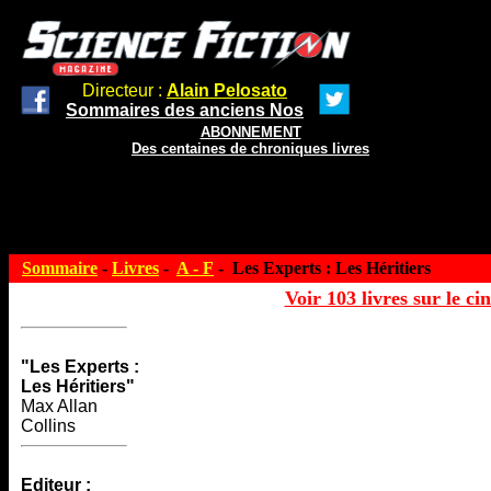
Directeur :
Alain Pelosato
Sommaires des anciens Nos
ABONNEMENT
Des centaines de chroniques livres
Sommaire
-
Livres
-
A - F
- Les Experts : Les Héritiers
Voir 103 livres sur le ci
"Les Experts :
Les Héritiers"
Max Allan
Collins
Editeur :