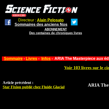
Directeur :
Alain Pelosato
Sommaires des anciens Nos
ABONNEMENT
Des centaines de chroniques livres
Sommaire
-
Livres
-
Infos
- ARIA The Masterpiece aux édi
Voir 103 livres sur le ci
Article précédent :
ARIA The 
Star Fixion publié chez Fluide Glacial