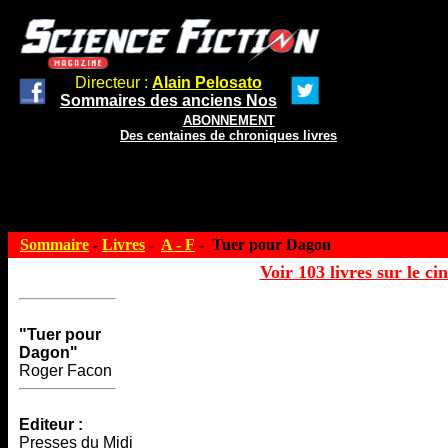
Directeur :
Alain Pelosato
Sommaires des anciens Nos
ABONNEMENT
Des centaines de chroniques livres
Sommaire
-
Livres
-
A - F
- Tuer pour Dagon
Voir 103 livres sur le ci
"Tuer pour
Dagon"
Roger Facon
Editeur :
Presses du Midi