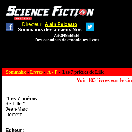
Directeur :
Alain Pelosato
Sommaires des anciens Nos
ABONNEMENT
Des centaines de chroniques livres
Sommaire
-
Livres
-
A - F
- Les 7 prières de Lille
Voir 103 livres sur le ci
"Les 7 prières
de Lille "
Jean-Marc
Demetz
Editeur :