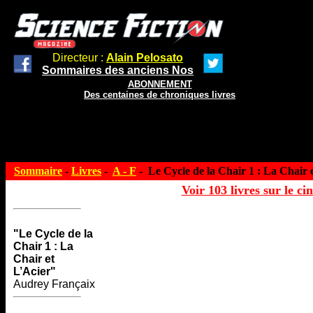
Directeur :
Alain Pelosato
Sommaires des anciens Nos
ABONNEMENT
Des centaines de chroniques livres
Sommaire
-
Livres
-
A - F
- Le Cycle de la Chair 1 : La Chair 
Voir 103 livres sur le ci
"Le Cycle de la
Chair 1 : La
Chair et
L’Acier"
Audrey Françaix