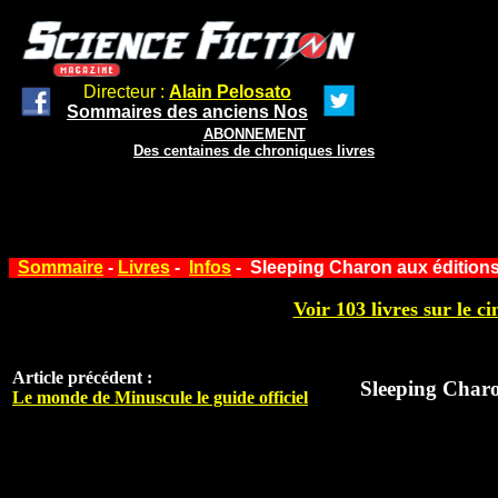
Directeur :
Alain Pelosato
Sommaires des anciens Nos
ABONNEMENT
Des centaines de chroniques livres
Sommaire
-
Livres
-
Infos
- Sleeping Charon aux édition
Voir 103 livres sur le ci
Article précédent :
Sleeping Char
Le monde de Minuscule le guide officiel