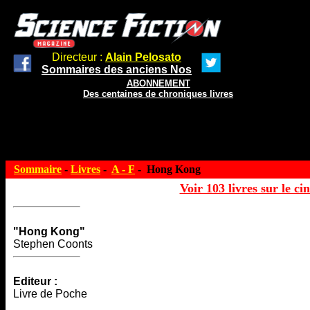
Directeur :
Alain Pelosato
Sommaires des anciens Nos
ABONNEMENT
Des centaines de chroniques livres
Sommaire
-
Livres
-
A - F
- Hong Kong
Voir 103 livres sur le ci
"Hong Kong"
Stephen Coonts
Editeur :
Livre de Poche