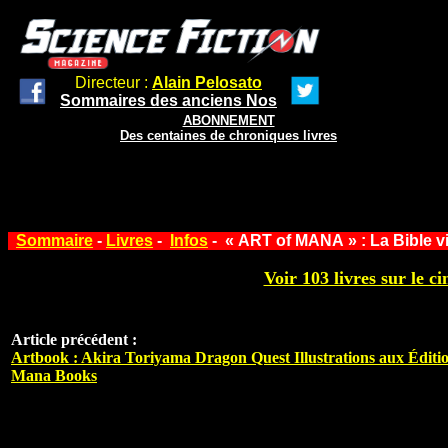
Directeur :
Alain Pelosato
Sommaires des anciens Nos
ABONNEMENT
Des centaines de chroniques livres
Sommaire
-
Livres
-
Infos
- « ART of MANA » : La Bible vi
Voir 103 livres sur le ci
Article précédent :
Artbook : Akira Toriyama Dragon Quest Illustrations aux Éditi
Mana Books