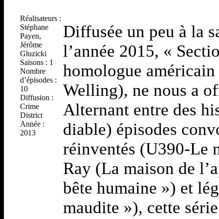
Réalisateurs :
Diffusée un peu à la s
Stéphane
Payen,
Jérôme
l’année 2015, « Secti
Gluzicki
Saisons : 1
homologue américain 
Nombre
d’épisodes :
Welling), ne nous a of
10
Diffusion :
Alternant entre des hi
Crime
District
Année :
diable) épisodes conv
2013
réinventés (U390-Le na
Ray (La maison de l’ap
bête humaine ») et lé
maudite »), cette série