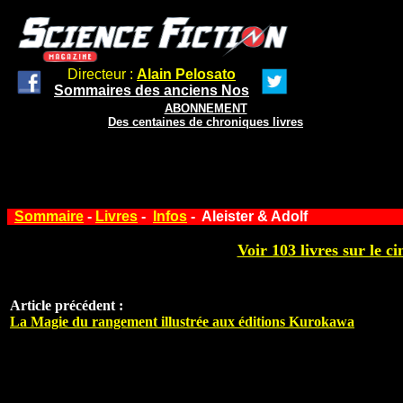
Directeur :
Alain Pelosato
Sommaires des anciens Nos
ABONNEMENT
Des centaines de chroniques livres
Sommaire
-
Livres
-
Infos
- Aleister & Adolf
Voir 103 livres sur le ci
Article précédent :
La Magie du rangement illustrée aux éditions Kurokawa