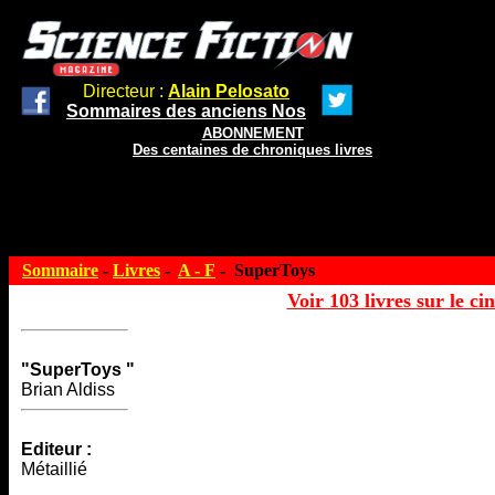
Directeur :
Alain Pelosato
Sommaires des anciens Nos
ABONNEMENT
Des centaines de chroniques livres
Sommaire
-
Livres
-
A - F
- SuperToys
Voir 103 livres sur le ci
"SuperToys "
Brian Aldiss
Editeur :
Métaillié