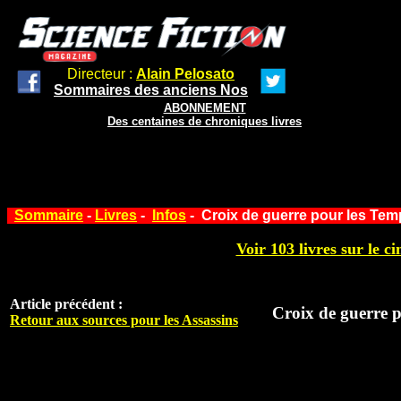
Directeur :
Alain Pelosato
Sommaires des anciens Nos
ABONNEMENT
Des centaines de chroniques livres
Sommaire
-
Livres
-
Infos
- Croix de guerre pour les Tem
Voir 103 livres sur le ci
Article précédent :
Croix de guerre p
Retour aux sources pour les Assassins