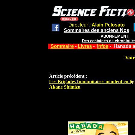
Directeur :
Alain Pelosato
Sommaires des anciens Nos
ABONNEMENT
Des centaines de chroniques
Sommaire
-
Livres
-
Infos
- Hanada a
Voir
Article précédent :
Les Brigades Immunitaires montent en lig
Akane Shimizu