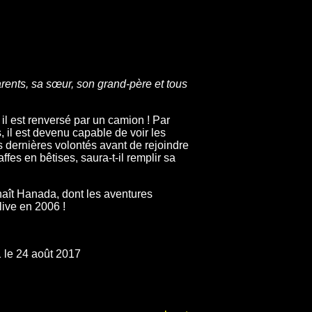
arents, sa sœur, son grand-père et tous
 il est renversé par un camion ! Par
, il est devenu capable de voir les
rs dernières volontés avant de rejoindre
fes en bêtises, saura-t-il remplir sa
aît Hanada, dont les aventures
live en 2006 !
 le 24 août 2017