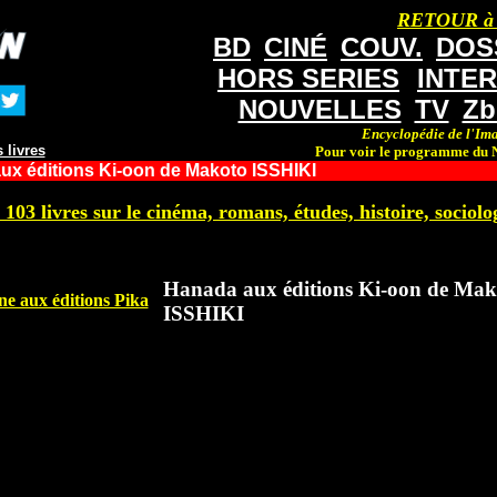
RETOUR à
BD
CINÉ
COUV.
DOS
HORS SERIES
INTE
NOUVELLES
TV
Zb
Encyclopédie de l'Ima
 livres
Pour voir le programme du N
ux éditions Ki-oon de Makoto ISSHIKI
 103 livres sur le cinéma, romans, études, histoire, sociolog
Hanada aux éditions Ki-oon de Mak
ne aux éditions Pika
ISSHIKI