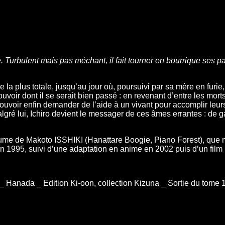
e. Turbulent mais pas méchant, il fait tourner en bourrique ses p
 la plus totale, jusqu’au jour où, poursuivi par sa mère en furie,
uvoir dont il se serait bien passé : en revenant d’entre les morts
 pouvoir enfin demander de l’aide à un vivant pour accomplir leu
gré lui, Ichiro devient le messager de ces âmes errantes : de gaf
lume de Makoto ISSHIKI (Hanattare Boogie, Piano Forest), que n
 1995, suivi d’une adaptation en anime en 2002 puis d’un film 
 Hanada _ Edition Ki-oon, collection Kizuna _ Sortie du tome 1