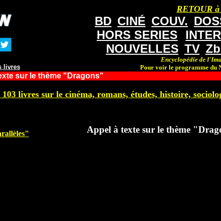
RETOUR à
BD
CINÉ
COUV.
DOS
HORS SERIES
INTE
NOUVELLES
TV
Zb
Encyclopédie de l'Ima
 livres
Pour voir le programme du N
exte sur le thème "Dragons"
 103 livres sur le cinéma, romans, études, histoire, sociolog
Appel à texte sur le thème "Dra
rallèles"