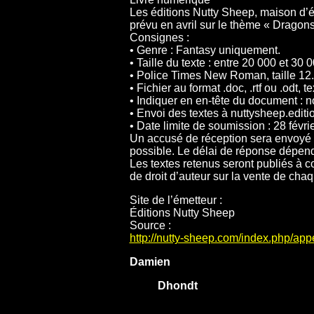
Les éditions Nutty Sheep, maison d’éd
prévu en avril sur le thème « Dragons
Consignes :
• Genre : Fantasy uniquement.
• Taille du texte : entre 20 000 et 3
• Police Times New Roman, taille 12.
• Fichier au format .doc, .rtf ou .odt,
• Indiquer en en-tête du document : 
• Envoi des textes à nuttysheep.edit
• Date limite de soumission : 28 févri
Un accusé de réception sera envoyé u
possible. Le délai de réponse dépendra
Les textes retenus seront publiés à 
de droit d’auteur sur la vente de cha
Site de l’émetteur :
Éditions Nutty Sheep
Source :
http://nutty-sheep.com/index.php/app
Damien
Dhondt