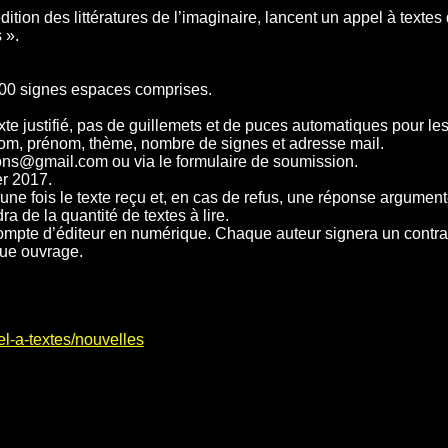
ition des littératures de l’imaginaire, lancent un appel à texte
 ».
0 000 signes espaces comprises.
 texte justifié, pas de guillemets et de puces automatiques pour le
nom, prénom, thème, nombre de signes et adresse mail.
ions@gmail.com ou via le formulaire de soumission.
er 2017.
ne fois le texte reçu et, en cas de refus, une réponse argumen
 de la quantité de textes à lire.
compte d’éditeur en numérique. Chaque auteur signera un contrat
que ouvrage.
el-a-textes/nouvelles