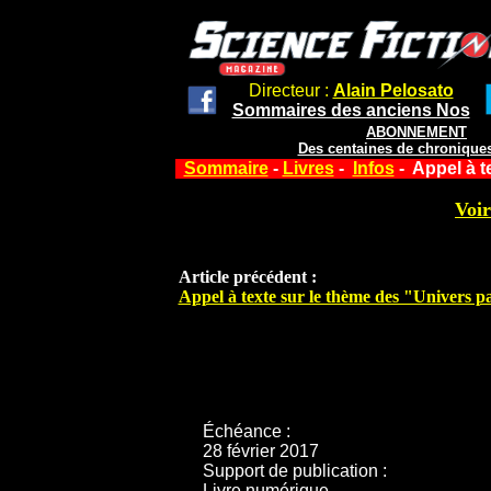
Directeur :
Alain Pelosato
Sommaires des anciens Nos
ABONNEMENT
Des centaines de chroniques
Sommaire
-
Livres
-
Infos
- Appel à t
Voir
Article précédent :
Appel à texte sur le thème des "Univers pa
Échéance :
28 février 2017
Support de publication :
Livre numérique