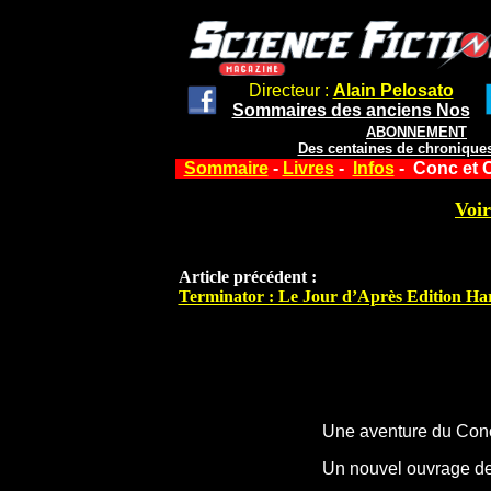
Directeur :
Alain Pelosato
Sommaires des anciens Nos
ABONNEMENT
Des centaines de chroniques
Sommaire
-
Livres
-
Infos
- Conc et C
Voir
Article précédent :
Terminator : Le Jour d’Après Edition Ha
Une aventure du Co
Un nouvel ouvrage