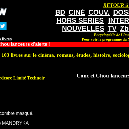
RETOUR à
BD
CINÉ
COUV.
DOS
HORS SERIES
INTE
NOUVELLES
TV
Zb
Encyclopédie de l'Ima
 livres
Pour voir le programme du N
hou lanceurs d’alerte !
 103 livres sur le cinéma, romans, études, histoire, sociolog
Conc et Chou lanceurs 
rdcore Limité Technoir
ncombre masqué.
 de MANDRYKA