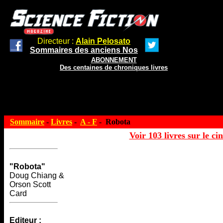
Directeur :
Alain Pelosato
Sommaires des anciens Nos
ABONNEMENT
Des centaines de chroniques livres
Sommaire
-
Livres
-
A - F
- Robota
Voir 103 livres sur le ci
"Robota"
Doug Chiang &
Orson Scott
Card
Editeur :