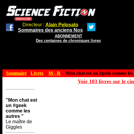
Directeur :
Alain Pelosato
Sommaires des anciens Nos
ABONNEMENT
Des centaines de chroniques livres
Sommaire
-
Livres
-
M - R
- Mon chat est un #geek comme les 
Voir 103 livres sur le ci
"Mon chat est
un #geek
comme les
autres "
Le maître de
Giggles