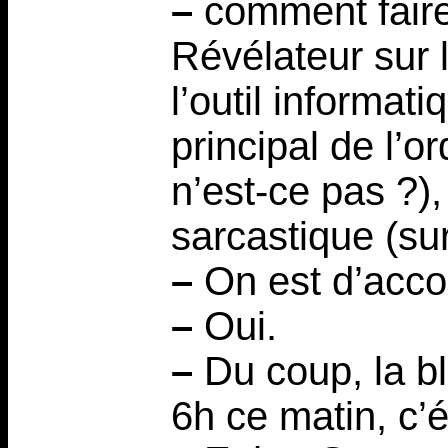
–
comment faire
Révélateur sur l
l’outil informat
principal de l’o
n’est-ce pas ?)
sarcastique (sur
–
On est d’acco
–
Oui.
–
Du coup, la blo
6h ce matin, c’é