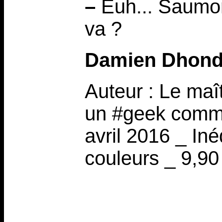
–
Euh... Saumon 
va ?
Damien Dhond
Auteur : Le maî
un #geek comme
avril 2016 _ In
couleurs _ 9,90