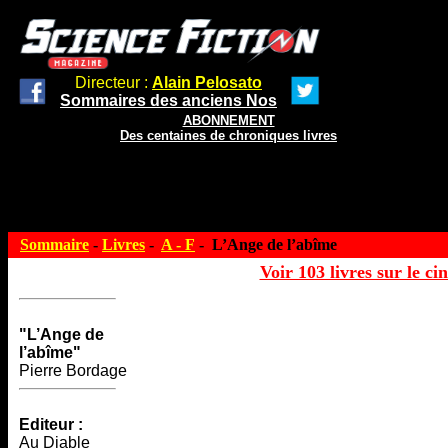
Directeur :
Alain Pelosato
Sommaires des anciens Nos
ABONNEMENT
Des centaines de chroniques livres
Sommaire
-
Livres
-
A - F
- L’Ange de l’abîme
Voir 103 livres sur le ci
"L’Ange de
l’abîme"
Pierre Bordage
Editeur :
Au Diable