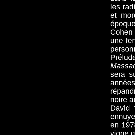
les ra
et mor
époque
Cohen 
une fe
person
Prélud
Massac
sera s
années
répand
noire 
David 
ennuye
en 197
vigne q