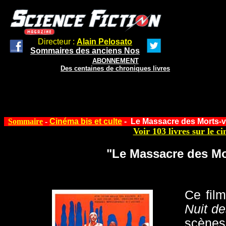
Directeur :
Alain Pelosato
Sommaires des anciens Nos
ABONNEMENT
Des centaines de chroniques livres
Sommaire
-
Cinéma bis et culte
-
Le Massacre des Morts-v
Voir 103 livres sur le ci
"Le Massacre des Mo
Ce film
Nuit de
scèn