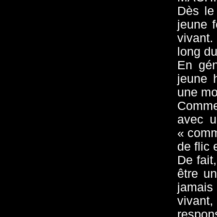
Dès le
jeune 
vivant
long du
En gén
jeune 
une mo
Comme i
avec u
« comm
de flic
De fait
être u
jamais 
vivant,
respo