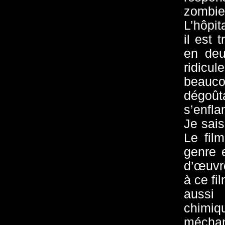
zombi
L’hôpit
il est 
en deu
ridicul
beauco
dégoû
s’enfla
Je sais
Le fil
genre 
d’œuvre
à ce fi
aussi 
chimiq
méchan