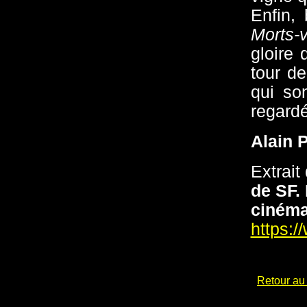
Enfin,
Morts-v
gloire 
tour de
qui so
regard
Alain 
Extrait 
de SF.
cinéma
https:/
Retour au 