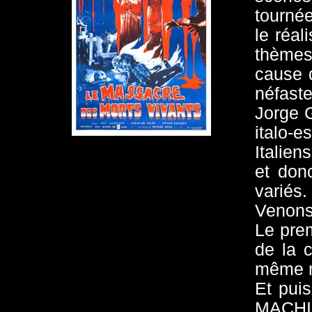
tournée
le réa
thèmes
cause d
néfast
Jorge G
italo-
Italien
et don
variés.
Venons-
Le pre
de la 
même n
Et puis
MACHI