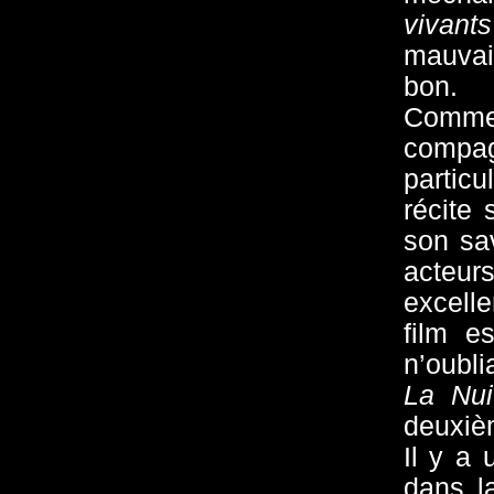
vivants
mauvai
bon.
Comme 
compa
particu
récite 
son sav
acteur
excelle
film e
n’oubli
La Nui
deuxiè
Il y a 
dans l