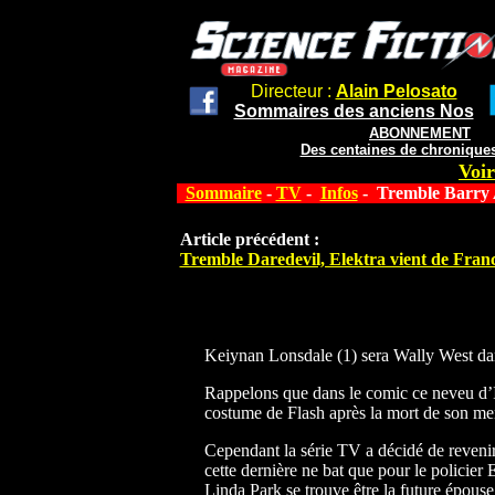
Directeur :
Alain Pelosato
Sommaires des anciens Nos
ABONNEMENT
Des centaines de chroniques
Voir
Sommaire
-
TV
-
Infos
- Tremble Barry A
Article précédent :
Tremble Daredevil, Elektra vient de Fran
Keiynan Lonsdale (1) sera Wally West dan
Rappelons que dans le comic ce neveu d’Iri
costume de Flash après la mort de son ment
Cependant la série TV a décidé de revenir
cette dernière ne bat que pour le policier
Linda Park se trouve être la future épouse