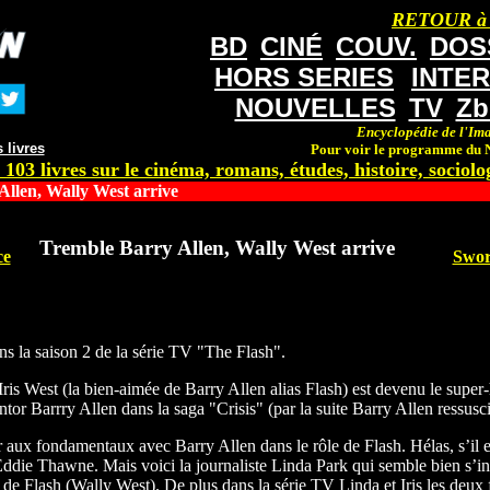
RETOUR à
BD
CINÉ
COUV.
DOS
HORS SERIES
INTE
NOUVELLES
TV
Zb
Encyclopédie de l'Ima
 livres
Pour voir le programme du N
 103 livres sur le cinéma, romans, études, histoire, sociolog
llen, Wally West arrive
Tremble Barry Allen, Wally West arrive
ce
Swor
s la saison 2 de la série TV "The Flash".
s West (la bien-aimée de Barry Allen alias Flash) est devenu le super-hé
or Barrry Allen dans la saga "Crisis" (par la suite Barry Allen ressuscite
 aux fondamentaux avec Barry Allen dans le rôle de Flash. Hélas, s’il e
 Eddie Thawne. Mais voici la journaliste Linda Park qui semble bien s’i
 de Flash (Wally West). De plus dans la série TV Linda et Iris les deux 