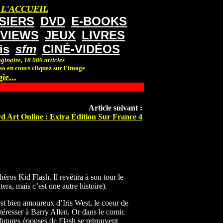
 L'ACCUEIL
SIERS
DVD
E-BOOKS
RVIEWS
JEUX
LIVRES
is
sfm
CINÉ-VIDÉOS
ginaire, 18 000 articles
o en cours cliquez sur l'image
ie...
Article suivant :
d Art Online : Extra Édition Sur France 4
ros Kid Flash. Il revêtira à son tour le
ra, mais c’est une autre histoire).
st bien amoureux d’Iris West, le coeur de
ntéresser à Barry Allen. Or dans le comic
futures épouses de Flash se retrouvent