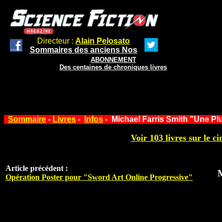
Directeur :
Alain Pelosato
Sommaires des anciens Nos
ABONNEMENT
Des centaines de chroniques livres
Sommaire
-
Livres
-
Infos
- Michael Farris Smith "Une Plu
Voir 103 livres sur le ci
Article précédent :
M
Opération Poster pour "Sword Art Online Progressive"