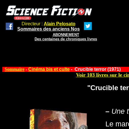
Directeur :
Alain Pelosato
Sommaires des anciens Nos
ABONNEMENT
Des centaines de chroniques livres
Sommaire
-
Cinéma bis et culte
-
Crucible terror (1971)
Voir 103 livres sur le ci
"Crucible te
–
Une t
Le marc