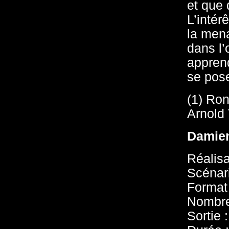
et que 
L’intér
la men
dans l’
apprend
se pose
(1) Ron
Arnold 
Damie
Réalisa
Scénar
Format 
Nombre
Sortie 