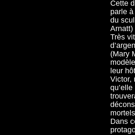
Cette d
parle 
du scul
Arnatt)
Très vi
d’argen
(Mary M
modèle.
leur hô
Victor,
qu’elle
trouver
déconse
mortels
Dans c
protago