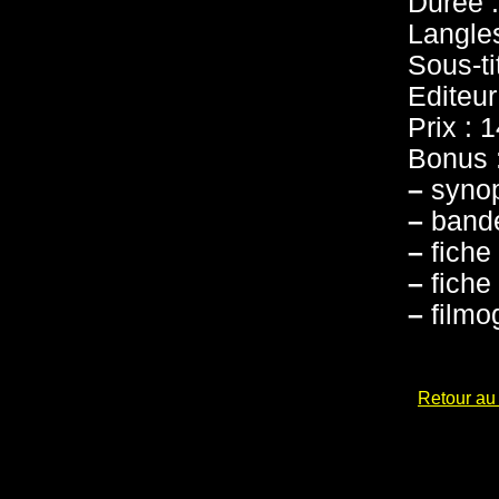
Durée 
Langles
Sous-ti
Editeur
Prix : 
Bonus 
–
synop
–
band
–
fiche
–
fiche 
–
filmo
Retour au 