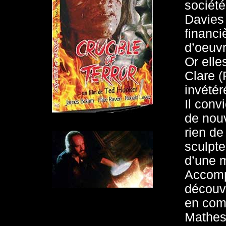
société
Davies 
financi
d’oeuvr
Or elle
Clare (
invétéré
Il conv
de nouv
rien de
sculpte
d’une 
Accomp
découvr
en com
Mathes