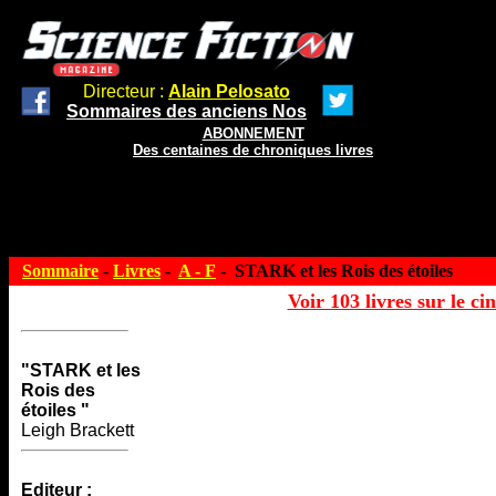
Directeur :
Alain Pelosato
Sommaires des anciens Nos
ABONNEMENT
Des centaines de chroniques livres
Sommaire
-
Livres
-
A - F
- STARK et les Rois des étoiles
Voir 103 livres sur le ci
"STARK et les
Rois des
étoiles "
Leigh Brackett
Editeur :