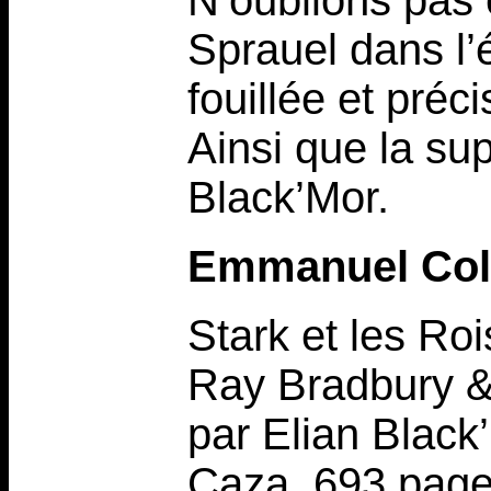
N’oublions pas e
Sprauel dans l’
fouillée et préc
Ainsi que la su
Black’Mor.
Emmanuel Col
Stark et les Roi
Ray Bradbury &
par Elian Black’
Caza, 693 pages