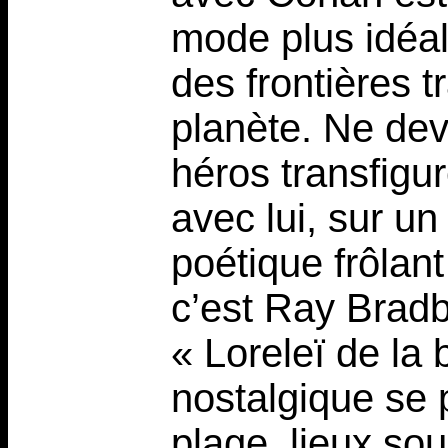
mode plus idéal
des frontières t
planète. Ne dev
héros transfigu
avec lui, sur u
poétique frôlan
c’est Ray Brad
« Loreleï de la 
nostalgique se p
plage, lieux s