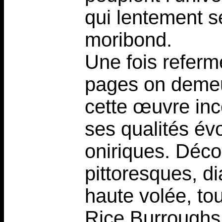
qui lentement s
moribond.
Une fois referm
pages on demeu
cette œuvre in
ses qualités év
oniriques. Déc
pittoresques, d
haute volée, t
Rice Burroughs,