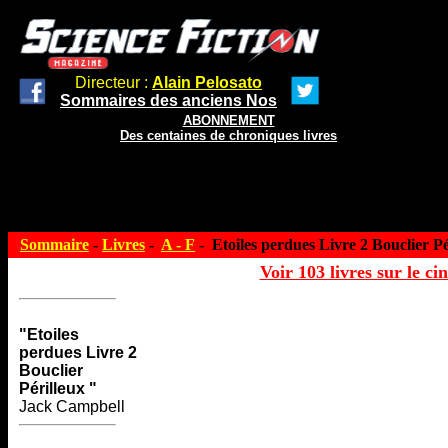
Directeur :
Alain Pelosato
Sommaires des anciens Nos
ABONNEMENT
Des centaines de chroniques livres
Sommaire
-
Livres
-
A - F
- Etoiles perdues Livre 2 Bouclier Pé
Voir 103 livres sur le ci
"Etoiles
perdues Livre 2
Bouclier
Périlleux "
Jack Campbell