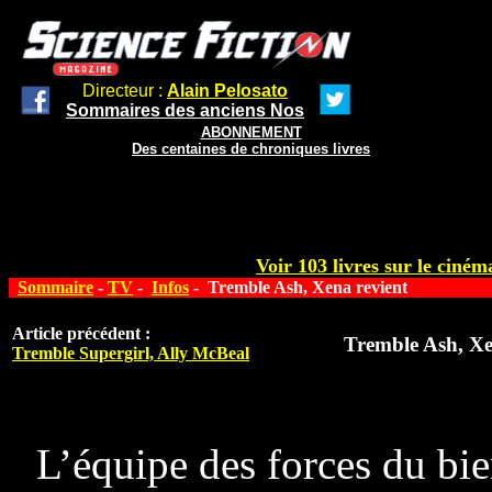
Directeur :
Alain Pelosato
Sommaires des anciens Nos
ABONNEMENT
Des centaines de chroniques livres
Voir 103 livres sur le cinéma
Sommaire
-
TV
-
Infos
- Tremble Ash, Xena revient
Article précédent :
Tremble Ash, Xe
Tremble Supergirl, Ally McBeal
L’équipe des forces du bie