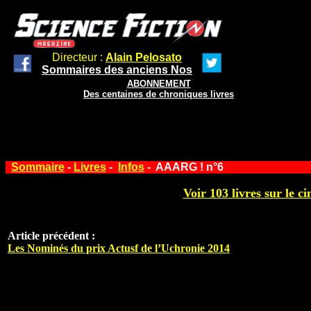
Directeur :
Alain Pelosato
Sommaires des anciens Nos
ABONNEMENT
Des centaines de chroniques livres
Sommaire
-
Livres
-
Infos
- AAARG ! n°6
Voir 103 livres sur le ci
Article précédent :
Les Nominés du prix Actusf de l’Uchronie 2014