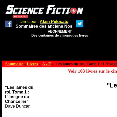
Directeur :
Alain Pelosato
Sommaires des anciens Nos
ABONNEMENT
Des centaines de chroniques livres
Sommaire
-
Livres
-
A - F
- Les lames du roi, Tome 1 : L’Insig
Voir 103 livres sur le ci
"Le
"Les lames du
roi, Tome 1 :
L’Insigne du
Chancelier"
Dave Duncan