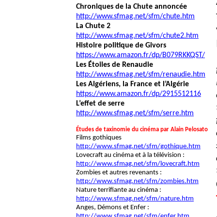
Chroniques de la Chute annoncée
http://www.sfmag.net/sfm/chute.htm
La Chute 2
http://www.sfmag.net/sfm/chute2.htm
Histoire politique de Givors
https://www.amazon.fr/dp/B079RKKQST/
Les Étoiles de Renaudie
http://www.sfmag.net/sfm/renaudie.htm
Les Algériens, la France et l’Algérie
https://www.amazon.fr/dp/2915512116
L’effet de serre
http://www.sfmag.net/sfm/serre.htm
Études de taxinomie du cinéma par Alain Pelosato
Films gothiques
http://www.sfmag.net/sfm/gothique.htm
Lovecraft au cinéma et à la télévision :
http://www.sfmag.net/sfm/lovecraft.htm
Zombies et autres revenants :
http://www.sfmag.net/sfm/zombies.htm
Nature terrifiante au cinéma :
http://www.sfmag.net/sfm/nature.htm
Anges, Démons et Enfer :
http://www.sfmag.net/sfm/enfer.htm