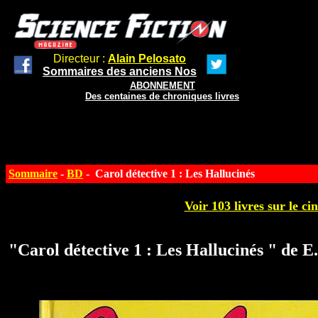
Directeur :
Alain Pelosato
Sommaires des anciens Nos
ABONNEMENT
Des centaines de chroniques livres
Sommaire
-
BD
- Carol détective 1 : Les Hallucinés
Voir 103 livres sur le ci
"Carol détective 1 : Les Hallucinés " de 