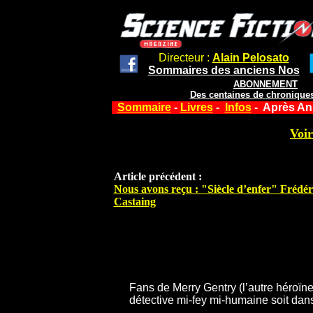
Directeur :
Alain Pelosato
Sommaires des anciens Nos
ABONNEMENT
Des centaines de chroniques
Sommaire
-
Livres
-
Infos
- Après Ani
Voir
Article précédent :
Nous avons reçu : "Siècle d’enfer" Frédér
Castaing
Fans de Merry Gentry (l’autre héroïne
détective mi-fey mi-humaine soit dans