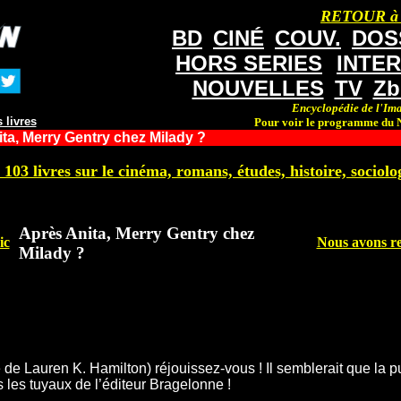
RETOUR à
BD
CINÉ
COUV.
DOS
HORS SERIES
INTE
NOUVELLES
TV
Zb
Encyclopédie de l'Ima
 livres
Pour voir le programme du N
ta, Merry Gentry chez Milady ?
 103 livres sur le cinéma, romans, études, histoire, sociolog
Après Anita, Merry Gentry chez
ic
Nous avons re
Milady ?
 de Lauren K. Hamilton) réjouissez-vous ! Il semblerait que la p
 les tuyaux de l’éditeur Bragelonne !