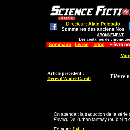
Directeur :
Alain Pelosato
Sommaires des anciens Nos
ABONNEMENT
Des centaines de chroniques
Sommaire
-
Livres
-
Infos
- Fièvre no
Voir
Article précédent :
Fièvre n
Décès d’André Caroff
On attendait la traduction de la séri
Fever
). De l’urban fantasy (ou bit-lit
Editeur :
J’ai Lu