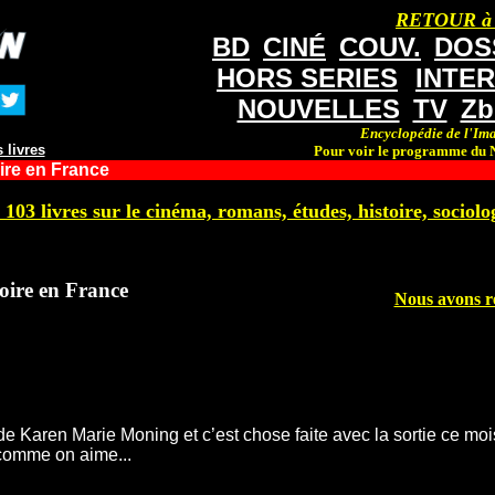
RETOUR à
BD
CINÉ
COUV.
DOS
HORS SERIES
INTE
NOUVELLES
TV
Zb
Encyclopédie de l'Ima
 livres
Pour voir le programme du N
ire en France
 103 livres sur le cinéma, romans, études, histoire, sociolog
oire en France
Nous avons r
e de Karen Marie Moning et c’est chose faite avec la sortie ce mo
) comme on aime...